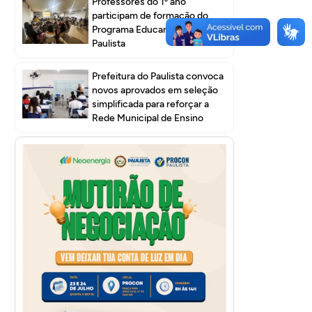
Professores do 1º ano
participam de formação do
Programa Educar pra Valer em
Paulista
Prefeitura do Paulista convoca
novos aprovados em seleção
simplificada para reforçar a
Rede Municipal de Ensino