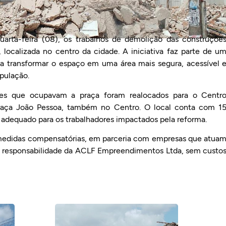
quarta-feira (08), os trabalhos de demolição das construçõe
localizada no centro da cidade. A iniciativa faz parte de u
 transformar o espaço em uma área mais segura, acessível 
pulação.
es que ocupavam a praça foram realocados para o Centr
Praça João Pessoa, também no Centro. O local conta com 1
adequado para os trabalhadores impactados pela reforma.
medidas compensatórias, em parceria com empresas que atua
sob responsabilidade da ACLF Empreendimentos Ltda, sem custo