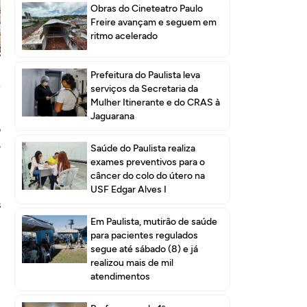
Obras do Cineteatro Paulo
Freire avançam e seguem em
ritmo acelerado
s
m
Prefeitura do Paulista leva
e
serviços da Secretaria da
Mulher Itinerante e do CRAS à
Jaguarana
o
5
Saúde do Paulista realiza
exames preventivos para o
câncer do colo do útero na
m
USF Edgar Alves I
s
Em Paulista, mutirão de saúde
para pacientes regulados
segue até sábado (8) e já
realizou mais de mil
atendimentos