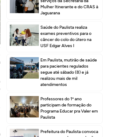
serviços da Secretaria da
Mulher Itinerante e do CRAS à
Jaguarana
Saúde do Paulista realiza
exames preventivos para o
câncer do colo do útero na
USF Edgar Alves I
e
e
Em Paulista, mutirão de saúde
s
para pacientes regulados
segue até sábado (8) e já
realizou mais de mil
a
atendimentos
a
Professores do 1º ano
participam de formação do
e
Programa Educar pra Valer em
m
Paulista
Prefeitura do Paulista convoca
s