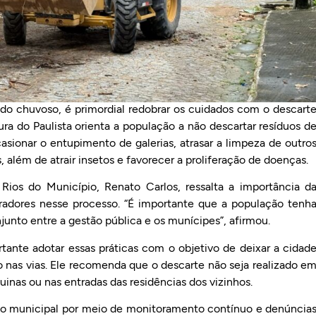
do chuvoso, é primordial redobrar os cuidados com o descart
tura do Paulista orienta a população a não descartar resíduos d
casionar o entupimento de galerias, atrasar a limpeza de outro
além de atrair insetos e favorecer a proliferação de doenças.
Rios do Município, Renato Carlos, ressalta a importância d
radores nesse processo. “É importante que a população tenh
unto entre a gestão pública e os munícipes”, afirmou.
ante adotar essas práticas com o objetivo de deixar a cidad
 nas vias. Ele recomenda que o descarte não seja realizado e
uinas ou nas entradas das residências dos vizinhos.
ação municipal por meio de monitoramento contínuo e denúncia