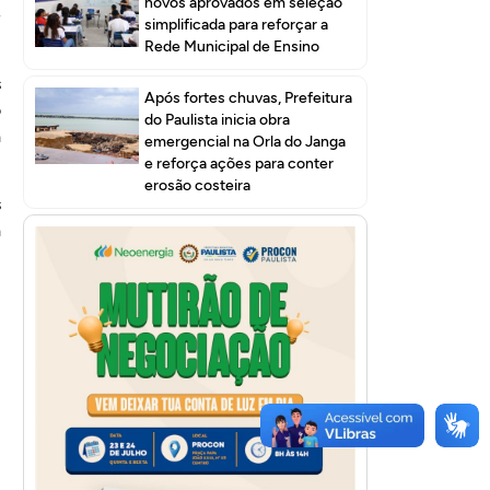
novos aprovados em seleção
e
simplificada para reforçar a
Rede Municipal de Ensino
s
Após fortes chuvas, Prefeitura
o
do Paulista inicia obra
a
emergencial na Orla do Janga
e reforça ações para conter
erosão costeira
s
a