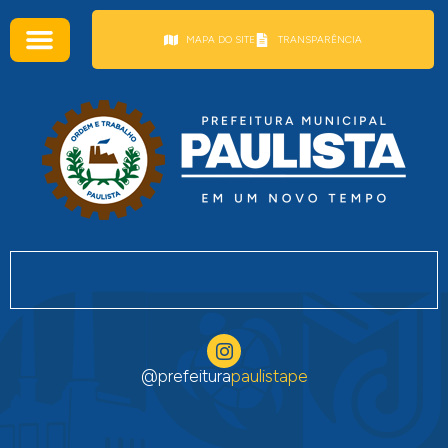
conteúdo
MAPA DO SITE
TRANSPARÊNCIA
@prefeitura
paulistape