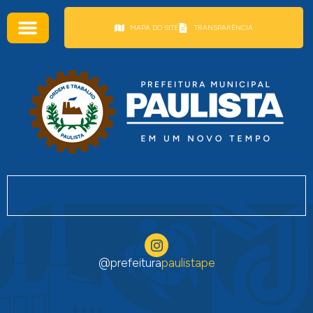
conteúdo
MAPA DO SITE
TRANSPARÊNCIA
@prefeitura
paulistape