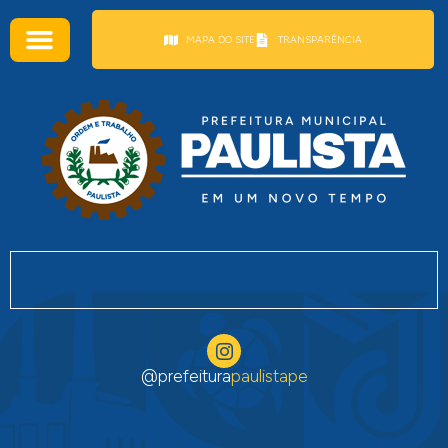
conteúdo
MAPA DO SITE
TRANSPARÊNCIA
@prefeitura
paulistape