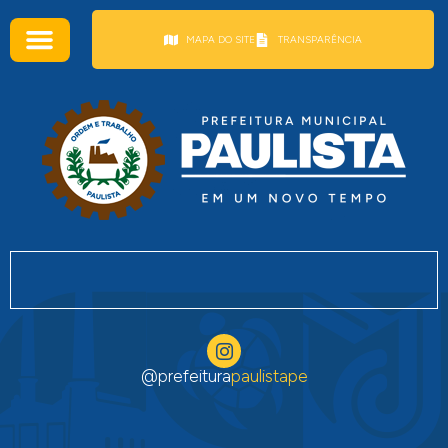
conteúdo
MAPA DO SITE
TRANSPARÊNCIA
@prefeitura
paulistape