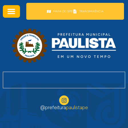
conteúdo
MAPA DO SITE
TRANSPARÊNCIA
@prefeitura
paulistape