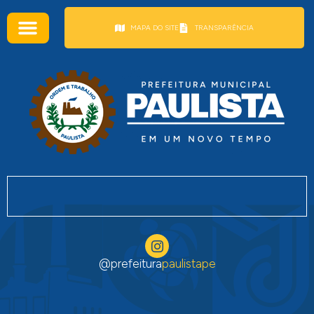
conteúdo
MAPA DO SITE
TRANSPARÊNCIA
@prefeitura
paulistape