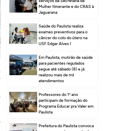
serviços da Secretaria da
Mulher Itinerante e do CRAS à
Jaguarana
Saúde do Paulista realiza
exames preventivos para o
câncer do colo do útero na
USF Edgar Alves I
a
Em Paulista, mutirão de saúde
para pacientes regulados
é
segue até sábado (8) e já
a
realizou mais de mil
o
atendimentos
Professores do 1º ano
o
participam de formação do
e
Programa Educar pra Valer em
Paulista
o
Prefeitura do Paulista convoca