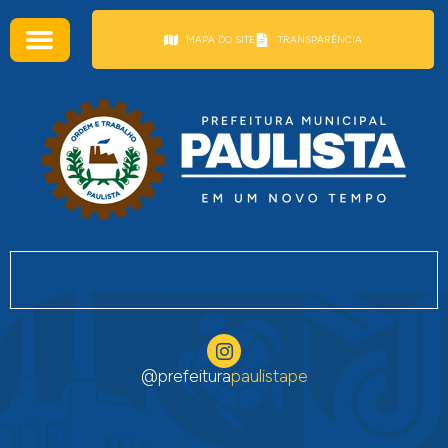
conteúdo
MAPA DO SITE
TRANSPARÊNCIA
@prefeitura
paulistape