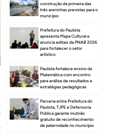
construção da primeira das
três areninhas previstas para o
município
Prefeitura do Paulista
apresenta Mapa Cultural e
anuncia editais da PNAB 2026
para fortalecer o setor
artístico
r
o
Paulista fortalece ensino da
m
Matemática com encontro
i
para análise de resultados e
m
estratégias pedagógicas
Parceria entre Prefeitura do
o
Paulista, TJPE e Defensoria
s
Pública garante mutirão
e
gratuito de reconhecimento
de paternidade no município
s