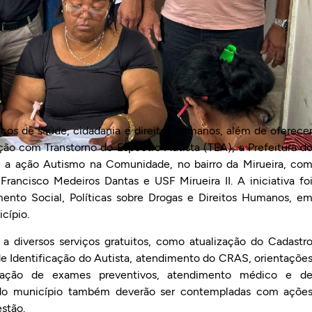
iços de saúde, cidadania e direitos humanos, além de oferece
ão com Transtorno do Espectro Autista (TEA), a Prefeitura d
4), a ação Autismo na Comunidade, no bairro da Mirueira, co
rancisco Medeiros Dantas e USF Mirueira II. A iniciativa fo
ento Social, Políticas sobre Drogas e Direitos Humanos, e
cípio.
a diversos serviços gratuitos, como atualização do Cadastr
de Identificação do Autista, atendimento do CRAS, orientaçõe
cação de exames preventivos, atendimento médico e d
do município também deverão ser contempladas com açõe
stão.