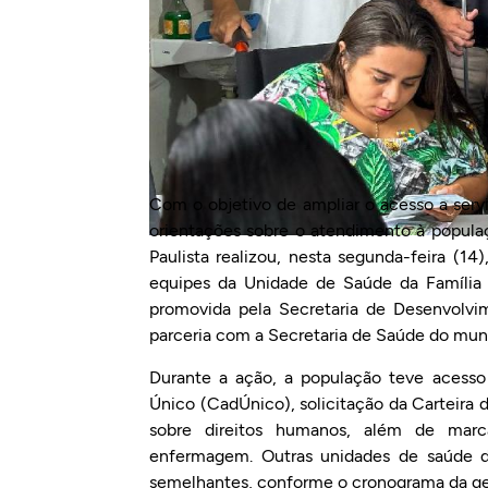
Com o objetivo de ampliar o acesso a serv
orientações sobre o atendimento à populaç
Paulista realizou, nesta segunda-feira (1
equipes da Unidade de Saúde da Família F
promovida pela Secretaria de Desenvolvim
parceria com a Secretaria de Saúde do muni
Durante a ação, a população teve acesso 
Único (CadÚnico), solicitação da Carteira 
sobre direitos humanos, além de mar
enfermagem. Outras unidades de saúde 
semelhantes, conforme o cronograma da ge