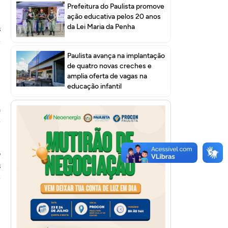
Prefeitura do Paulista promove
m
ação educativa pelos 20 anos
da Lei Maria da Penha
s
e
Paulista avança na implantação
de quatro novas creches e
,
amplia oferta de vagas na
,
educação infantil
,
a
e
o
s
e