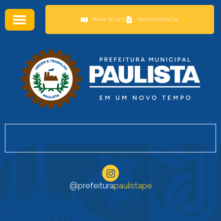
conteúdo
MAPA DO SITE
TRANSPARÊNCIA
@prefeitura
paulistape