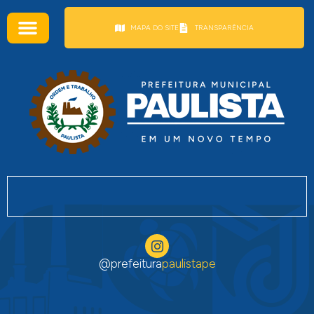
conteúdo
MAPA DO SITE
TRANSPARÊNCIA
@prefeitura
paulistape