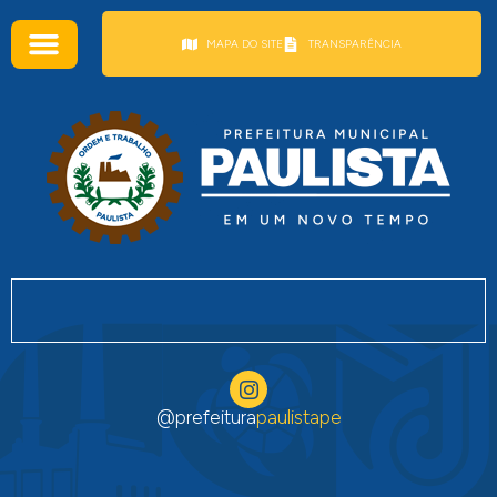
conteúdo
MAPA DO SITE
TRANSPARÊNCIA
@prefeitura
paulistape