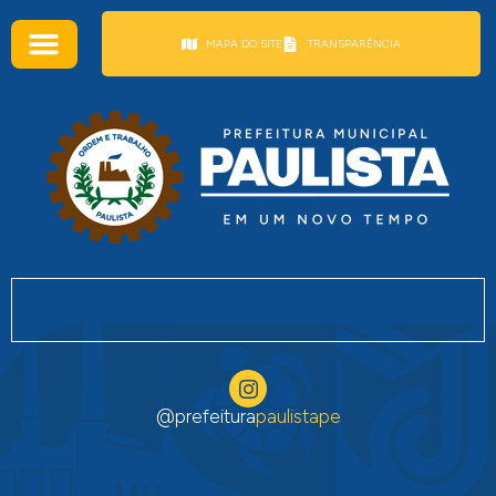
conteúdo
MAPA DO SITE
TRANSPARÊNCIA
@prefeitura
paulistape