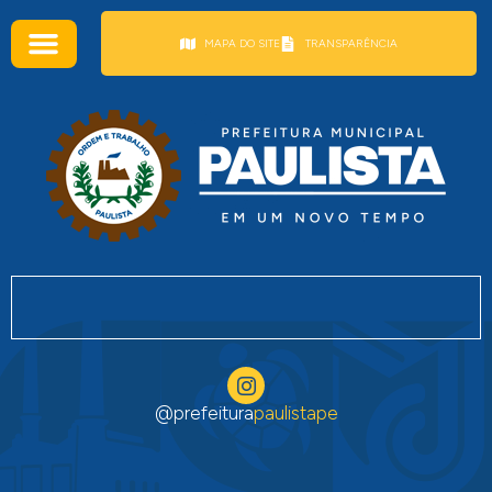
conteúdo
MAPA DO SITE
TRANSPARÊNCIA
@prefeitura
paulistape