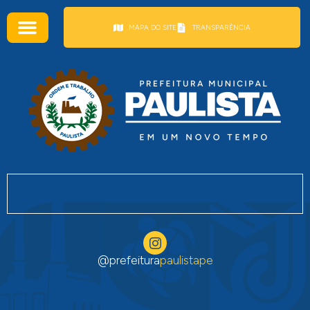
conteúdo
MAPA DO SITE
TRANSPARÊNCIA
@prefeitura
paulistape