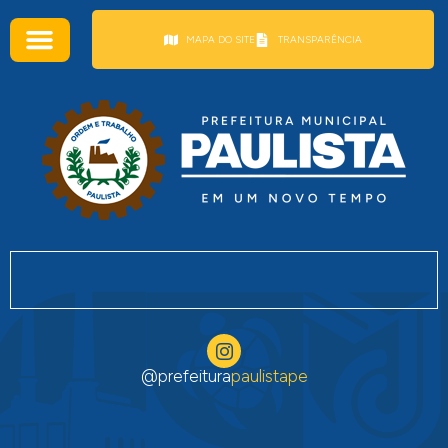
conteúdo
MAPA DO SITE
TRANSPARÊNCIA
@prefeitura
paulistape