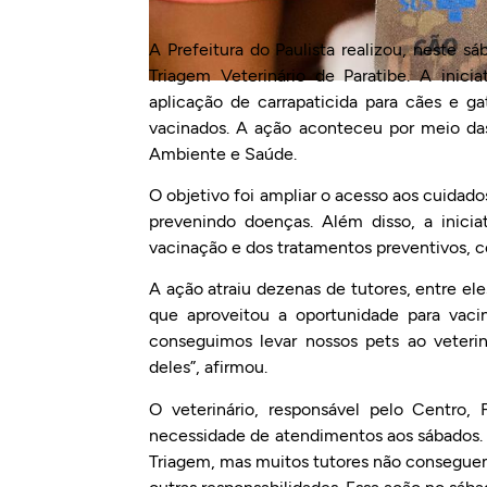
A Prefeitura do Paulista realizou, neste s
Triagem Veterinário de Paratibe. A inicia
aplicação de carrapaticida para cães e g
vacinados. A ação aconteceu por meio da
Ambiente e Saúde.
O objetivo foi ampliar o acesso aos cuidad
prevenindo doenças. Além disso, a inicia
vacinação e dos tratamentos preventivos, co
A ação atraiu dezenas de tutores, entre el
que aproveitou a oportunidade para vac
conseguimos levar nossos pets ao veterin
deles”, afirmou.
O veterinário, responsável pelo Centro,
necessidade de atendimentos aos sábados. 
Triagem, mas muitos tutores não conseguem