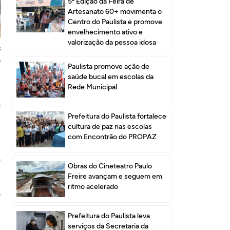
5ª Edição da Feira de
Artesanato 60+ movimenta o
Centro do Paulista e promove
e
envelhecimento ativo e
e
valorização da pessoa idosa
s
o
Paulista promove ação de
saúde bucal em escolas da
Rede Municipal
e
a
Prefeitura do Paulista fortalece
cultura de paz nas escolas
,
com Encontrão do PROPAZ
e
r
Obras do Cineteatro Paulo
Freire avançam e seguem em
ritmo acelerado
a
e
Prefeitura do Paulista leva
u
serviços da Secretaria da