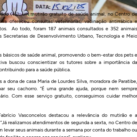
ábado (15), um mutirão gratuito de saúde animal, no Centro d
tiva ofereceu consultas veterinárias, vacinação antirrábica 
atos. Ao todo, foram 187 animais consultados e 352 animai
s Secretarias de Desenvolvimento Urbano, Tecnologia e Mei
os básicos de saúde animal, promovendo o bem-estar dos pets 
tiva buscou conscientizar os tutores sobre a importância d
ntribuindo para a saúde pública.
es a dona de casa Maria de Lourdes Silva, moradora de Paratibe
inar seu cachorro. “É uma grande ajuda, porque nem sempr
ário. Com esse serviço gratuito, conseguimos cuidar melho
 Fabrício Vasconcelos destacou a relevância do mutirão e 
“Já realizamos atendimentos de segunda a sexta, no Centro d
 levar seus animais durante a semana por conta do trabalho o