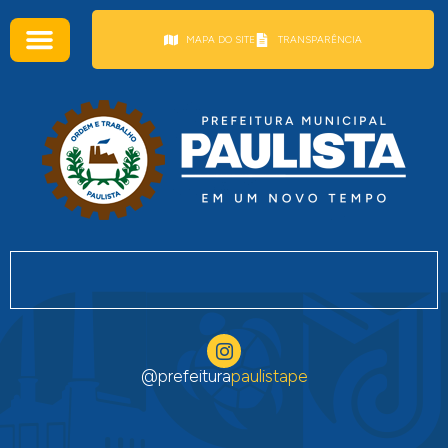
conteúdo
MAPA DO SITE
TRANSPARÊNCIA
@prefeitura
paulistape