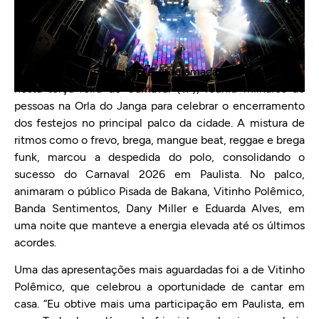
A quinta e última noite de programação do Polo Janga,
nesta terça-feira de Carnaval (17), reuniu milhares de
pessoas na Orla do Janga para celebrar o encerramento
dos festejos no principal palco da cidade. A mistura de
ritmos como o frevo, brega, mangue beat, reggae e brega
funk, marcou a despedida do polo, consolidando o
sucesso do Carnaval 2026 em Paulista. No palco,
animaram o público Pisada de Bakana, Vitinho Polêmico,
Banda Sentimentos, Dany Miller e Eduarda Alves, em
uma noite que manteve a energia elevada até os últimos
acordes.
Uma das apresentações mais aguardadas foi a de Vitinho
Polêmico, que celebrou a oportunidade de cantar em
casa. “Eu obtive mais uma participação em Paulista, em