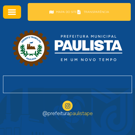
conteúdo
MAPA DO SITE
TRANSPARÊNCIA
@prefeitura
paulistape