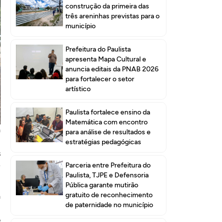
construção da primeira das
três areninhas previstas para o
município
Prefeitura do Paulista
apresenta Mapa Cultural e
anuncia editais da PNAB 2026
para fortalecer o setor
artístico
Paulista fortalece ensino da
Matemática com encontro
a
para análise de resultados e
,
estratégias pedagógicas
s
e
Parceria entre Prefeitura do
Paulista, TJPE e Defensoria
Pública garante mutirão
gratuito de reconhecimento
a
de paternidade no município
m
o