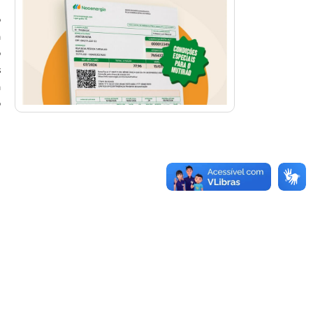
o
a
o
s
a
o