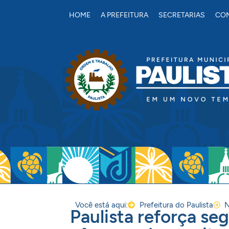
conteúdo
HOME
A PREFEITURA
SECRETARIAS
CON
Você está aqui:
Prefeitura do Paulista
N
Paulista reforça s