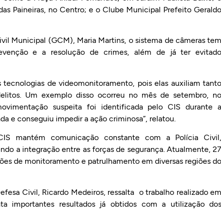
as Paineiras, no Centro; e o Clube Municipal Prefeito Gerald
il Municipal (GCM), Maria Martins, o sistema de câmeras te
prevenção e a resolução de crimes, além de já ter evitad
tecnologias de videomonitoramento, pois elas auxiliam tant
elitos. Um exemplo disso ocorreu no mês de setembro, n
vimentação suspeita foi identificada pelo CIS durante 
da e conseguiu impedir a ação criminosa”, relatou.
IS mantém comunicação constante com a Polícia Civil
ndo a integração entre as forças de segurança. Atualmente, 2
es de monitoramento e patrulhamento em diversas regiões d
fesa Civil, Ricardo Medeiros, ressalta o trabalho realizado e
ata importantes resultados já obtidos com a utilização do