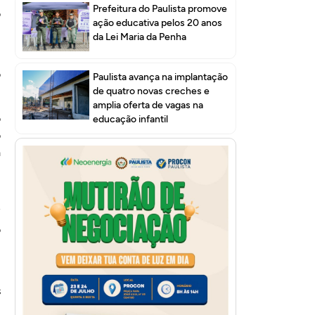
Prefeitura do Paulista promove
o
ação educativa pelos 20 anos
da Lei Maria da Penha
m
o
Paulista avança na implantação
de quatro novas creches e
amplia oferta de vagas na
o
educação infantil
o
a
,
7
o
m
s