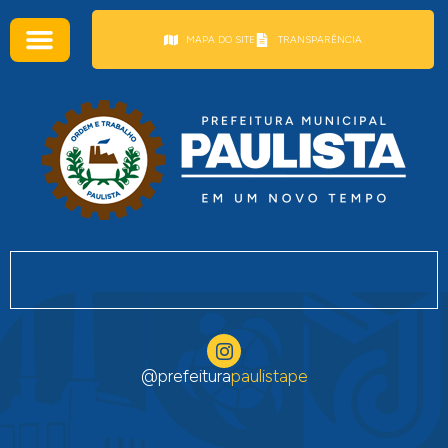
conteúdo
MAPA DO SITE
TRANSPARÊNCIA
@prefeitura
paulistape