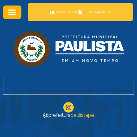
conteúdo
MAPA DO SITE
TRANSPARÊNCIA
@prefeitura
paulistape