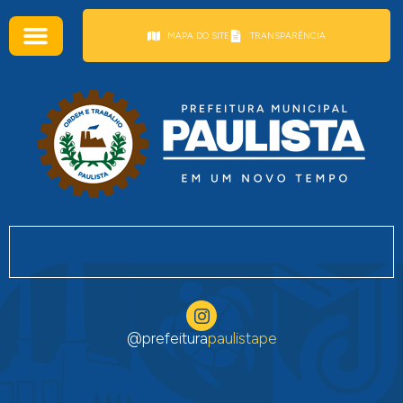
conteúdo
MAPA DO SITE
TRANSPARÊNCIA
@prefeitura
paulistape