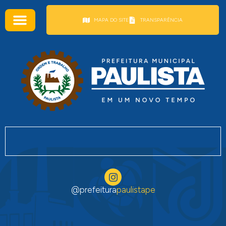
conteúdo
MAPA DO SITE
TRANSPARÊNCIA
@prefeitura
paulistape