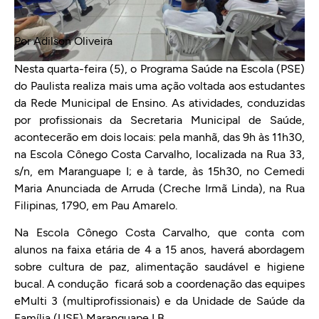
Por Adilson Oliveira
Nesta quarta-feira (5), o Programa Saúde na Escola (PSE)
do Paulista realiza mais uma ação voltada aos estudantes
da Rede Municipal de Ensino. As atividades, conduzidas
por profissionais da Secretaria Municipal de Saúde,
acontecerão em dois locais: pela manhã, das 9h às 11h30,
na Escola Cônego Costa Carvalho, localizada na Rua 33,
s/n, em Maranguape I; e à tarde, às 15h30, no Cemedi
Maria Anunciada de Arruda (Creche Irmã Linda), na Rua
Filipinas, 1790, em Pau Amarelo.
Na Escola Cônego Costa Carvalho, que conta com
alunos na faixa etária de 4 a 15 anos, haverá abordagem
sobre cultura de paz, alimentação saudável e higiene
bucal. A condução ficará sob a coordenação das equipes
eMulti 3 (multiprofissionais) e da Unidade de Saúde da
Família (USF) Maranguape I B.