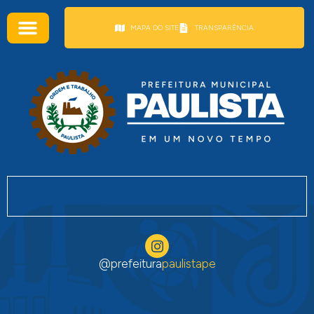
conteúdo
MAPA DO SITE
TRANSPARÊNCIA
@prefeitura
paulistape