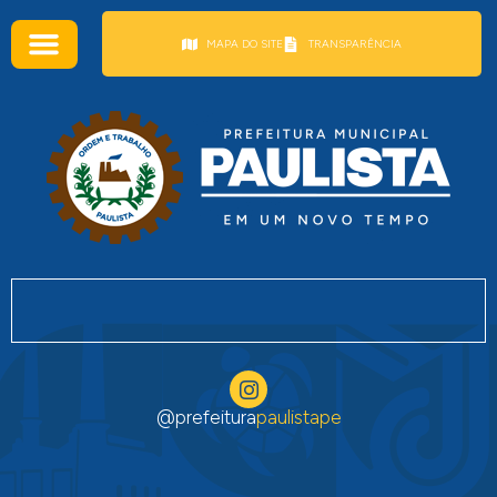
conteúdo
MAPA DO SITE
TRANSPARÊNCIA
@prefeitura
paulistape