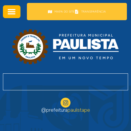
conteúdo
MAPA DO SITE
TRANSPARÊNCIA
@prefeitura
paulistape