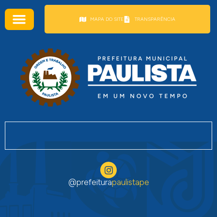
conteúdo
MAPA DO SITE
TRANSPARÊNCIA
@prefeitura
paulistape