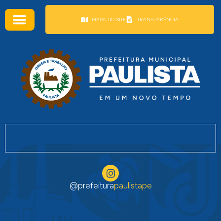
conteúdo
MAPA DO SITE
TRANSPARÊNCIA
@prefeitura
paulistape