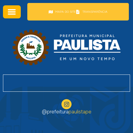
conteúdo
MAPA DO SITE
TRANSPARÊNCIA
@prefeitura
paulistape