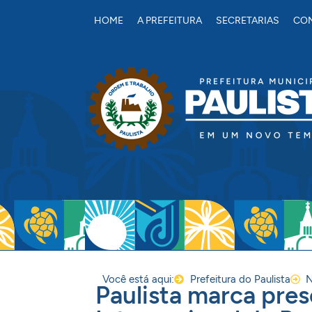
conteúdo
HOME
A PREFEITURA
SECRETARIAS
CON
Você está aqui:
Prefeitura do Paulista
N
Paulista marca pre