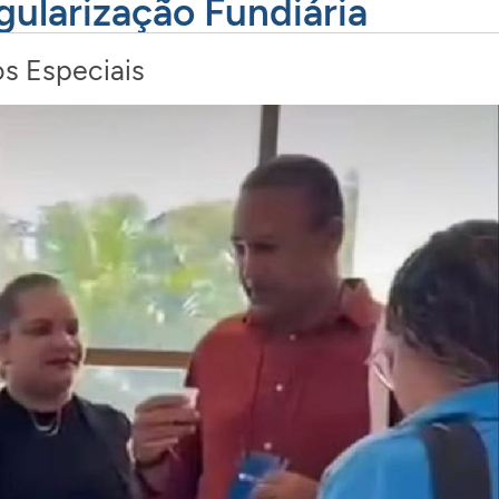
gularização Fundiária
os Especiais