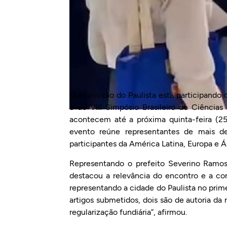
O município do Paulista está participando 
e do VIII Simpósio Brasileiro de Ciênci
acontecem até a próxima quinta-feira (25
evento reúne representantes de mais de
participantes da América Latina, Europa e Ás
Representando o prefeito Severino Ramos,
destacou a relevância do encontro e a con
representando a cidade do Paulista no prime
artigos submetidos, dois são de autoria da 
regularização fundiária”, afirmou.