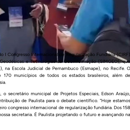
do I Congresso Internacional de Regularização Fundiária (CIRF
as Geodésicas e Tecnologias da Geoinformação (SIMGEO), qu
), na Escola Judicial de Pernambuco (Esmape), no Recife. 
 170 municípios de todos os estados brasileiros, além d
ia.
 o secretário municipal de Projetos Especiais, Edson Araújo
tribuição de Paulista para o debate científico. “Hoje estamo
iro congresso internacional de regularização fundiária. Dos 15
nossa secretaria. É Paulista projetando o futuro e avançando n