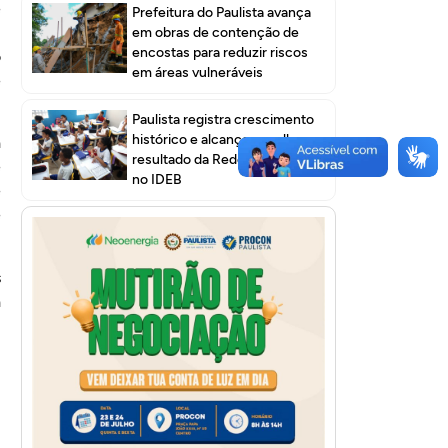
e
Prefeitura do Paulista avança
-
em obras de contenção de
encostas para reduzir riscos
o
em áreas vulneráveis
e
Paulista registra crescimento
histórico e alcança o melhor
a
resultado da Rede Municipal
e
no IDEB
e
e
s
a