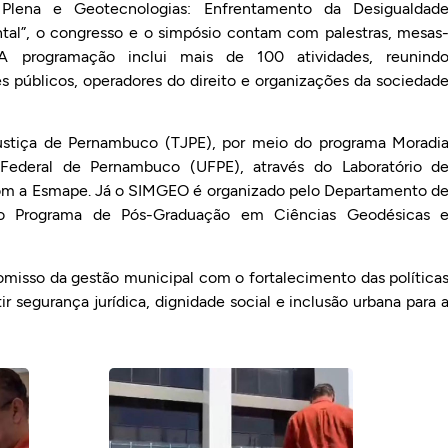
Plena e Geotecnologias: Enfrentamento da Desigualdad
ntal”, o congresso e o simpósio contam com palestras, mesas
 A programação inclui mais de 100 atividades, reunind
es públicos, operadores do direito e organizações da sociedad
ustiça de Pernambuco (TJPE), por meio do programa Moradi
Federal de Pernambuco (UFPE), através do Laboratório d
com a Esmape. Já o SIMGEO é organizado pelo Departamento d
lo Programa de Pós-Graduação em Ciências Geodésicas 
omisso da gestão municipal com o fortalecimento das política
ir segurança jurídica, dignidade social e inclusão urbana para 