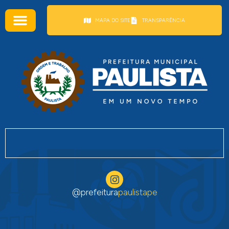
conteúdo
MAPA DO SITE
TRANSPARÊNCIA
@prefeitura
paulistape