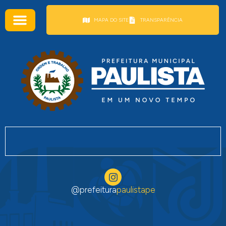
conteúdo
MAPA DO SITE
TRANSPARÊNCIA
@prefeitura
paulistape