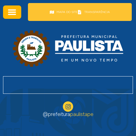
conteúdo
MAPA DO SITE
TRANSPARÊNCIA
@prefeitura
paulistape