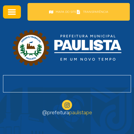
conteúdo
MAPA DO SITE
TRANSPARÊNCIA
@prefeitura
paulistape