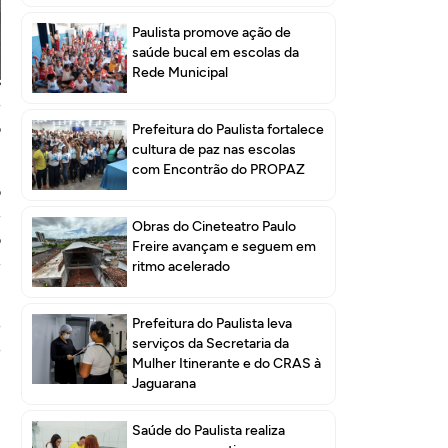
Paulista promove ação de
saúde bucal em escolas da
Rede Municipal
s
e
o
Prefeitura do Paulista fortalece
cultura de paz nas escolas
com Encontrão do PROPAZ
o
e
Obras do Cineteatro Paulo
o
Freire avançam e seguem em
e
ritmo acelerado
Prefeitura do Paulista leva
e
serviços da Secretaria da
e
Mulher Itinerante e do CRAS à
Jaguarana
Saúde do Paulista realiza