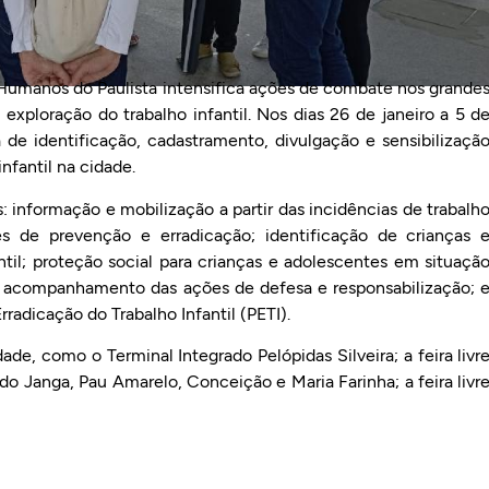
os Humanos do Paulista intensifica ações de combate nos grande
xploração do trabalho infantil. Nos dias 26 de janeiro a 5 d
 de identificação, cadastramento, divulgação e sensibilizaçã
infantil na cidade.
: informação e mobilização a partir das incidências de trabalh
es de prevenção e erradicação; identificação de crianças 
til; proteção social para crianças e adolescentes em situaçã
o e acompanhamento das ações de defesa e responsabilização; 
adicação do Trabalho Infantil (PETI).
ade, como o Terminal Integrado Pelópidas Silveira; a feira livr
as do Janga, Pau Amarelo, Conceição e Maria Farinha; a feira livr