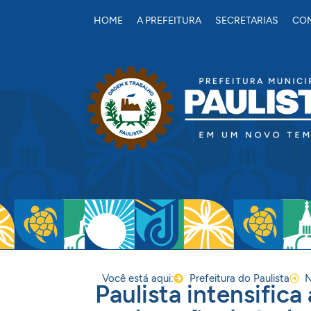
conteúdo
HOME
A PREFEITURA
SECRETARIAS
CON
Você está aqui:
Prefeitura do Paulista
N
Paulista intensific