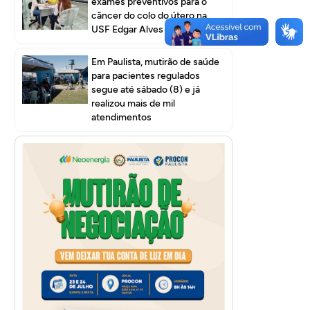
exames preventivos para o
câncer do colo do útero na
USF Edgar Alves I
Em Paulista, mutirão de saúde
para pacientes regulados
segue até sábado (8) e já
realizou mais de mil
atendimentos