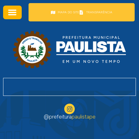
conteúdo
MAPA DO SITE
TRANSPARÊNCIA
@prefeitura
paulistape