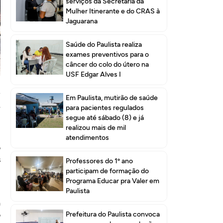
serviços da Secretaria da
Mulher Itinerante e do CRAS à
Jaguarana
Saúde do Paulista realiza
exames preventivos para o
câncer do colo do útero na
USF Edgar Alves I
,
e
Em Paulista, mutirão de saúde
.
para pacientes regulados
,
segue até sábado (8) e já
realizou mais de mil
atendimentos
o
s
Professores do 1º ano
participam de formação do
l
Programa Educar pra Valer em
Paulista
a
o
Prefeitura do Paulista convoca