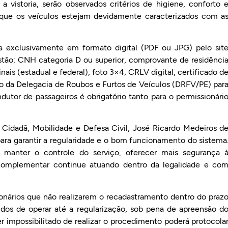
vistoria, serão observados critérios de higiene, conforto 
 que os veículos estejam devidamente caracterizados com a
 exclusivamente em formato digital (PDF ou JPG) pelo sit
stão: CNH categoria D ou superior, comprovante de residênci
ais (estadual e federal), foto 3×4, CRLV digital, certificado d
audo da Delegacia de Roubos e Furtos de Veículos (DRFV/PE) par
utor de passageiros é obrigatório tanto para o permissionári
Cidadã, Mobilidade e Defesa Civil, José Ricardo Medeiros d
ara garantir a regularidade e o bom funcionamento do sistema
 manter o controle do serviço, oferecer mais segurança 
 complementar continue atuando dentro da legalidade e co
ionários que não realizarem o recadastramento dentro do praz
idos de operar até a regularização, sob pena de apreensão d
r impossibilitado de realizar o procedimento poderá protocola