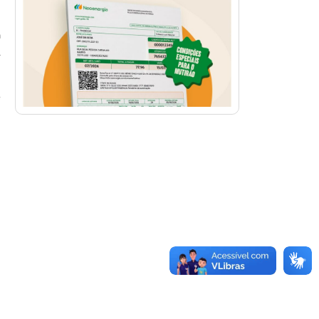
a
.
e