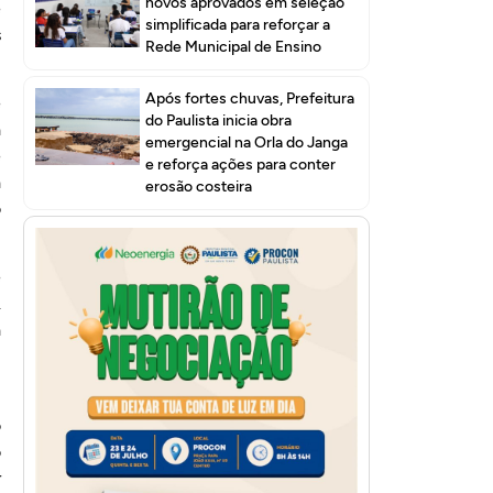
novos aprovados em seleção
e
simplificada para reforçar a
s
Rede Municipal de Ensino
Após fortes chuvas, Prefeitura
e
do Paulista inicia obra
a
emergencial na Orla do Janga
e
e reforça ações para conter
a
erosão costeira
o
e
.
à
m
o
o
r