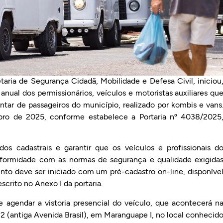
etaria de Segurança Cidadã, Mobilidade e Defesa Civil, iniciou
anual dos permissionários, veículos e motoristas auxiliares qu
ar de passageiros do município, realizado por kombis e vans
ro de 2025, conforme estabelece a Portaria nº 4038/2025
ados cadastrais e garantir que os veículos e profissionais d
formidade com as normas de segurança e qualidade exigida
nto deve ser iniciado com um pré-cadastro on-line, disponíve
scrito no Anexo I da portaria.
e agendar a vistoria presencial do veículo, que acontecerá n
22 (antiga Avenida Brasil), em Maranguape I, no local conhecid