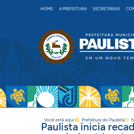
conteúdo
HOME
A PREFEITURA
SECRETARIAS
CON
Você está aqui:
Prefeitura do Paulista
N
Paulista inicia rec