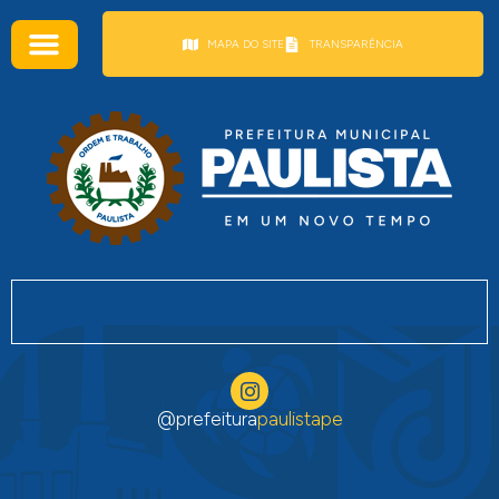
conteúdo
MAPA DO SITE
TRANSPARÊNCIA
@prefeitura
paulistape