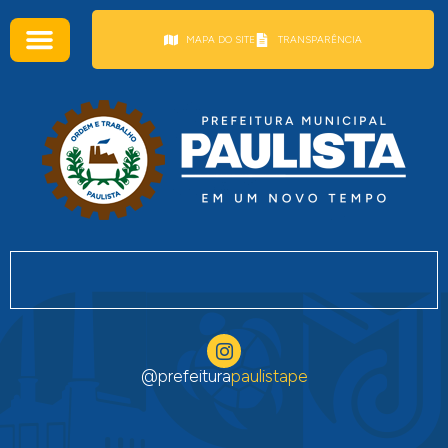
conteúdo
MAPA DO SITE
TRANSPARÊNCIA
@prefeitura
paulistape