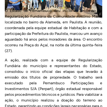
O Estado de Pernambuco deu início ao processo de
Regularização Fundiária da Comunidade Antônio Maria,
localizada no bairro da Alameda, em Paulista. A reunião,
coordenada pela equipe estadual de Habitação e com a
participação da Prefeitura do Paulista, marcou um avanço
aguardado há anos pelos moradores da área. O encontro
ocorreu na Praça do Açaí, na noite da última quinta-feira
(27).
A ação, realizada com a equipe de Regularização
Fundiária do município e representantes do Estado,
consolidou o início oficial das etapas que levarão à
emissão dos títulos de propriedade. O trabalho será
executado pela Pernambuco Participações e
Investimentos S/A (Perpart), órgão estadual responsável
pelos procedimentos técnicos e jurídicos. Para viabilizar a
ação, o município realizou a doação do terreno ao
Estado, garantindo as condições legais necessárias para o