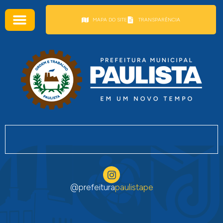
conteúdo
MAPA DO SITE
TRANSPARÊNCIA
@prefeitura
paulistape