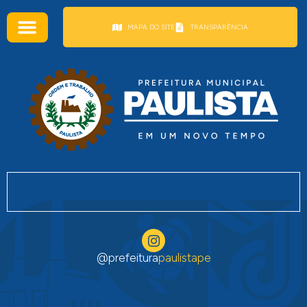
conteúdo
MAPA DO SITE
TRANSPARÊNCIA
@prefeitura
paulistape