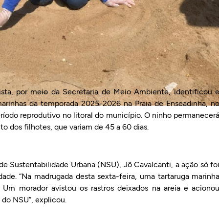
lista, por meio da Secretaria de Meio Ambiente, identificou 
 marinhas da temporada 2025-2026 na Praia de Enseadinha, n
eríodo reprodutivo no litoral do município. O ninho permanecer
 dos filhotes, que variam de 45 a 60 dias.
 Sustentabilidade Urbana (NSU), Jô Cavalcanti, a ação só fo
dade. “Na madrugada desta sexta-feira, uma tartaruga marinh
. Um morador avistou os rastros deixados na areia e aciono
do NSU”, explicou.