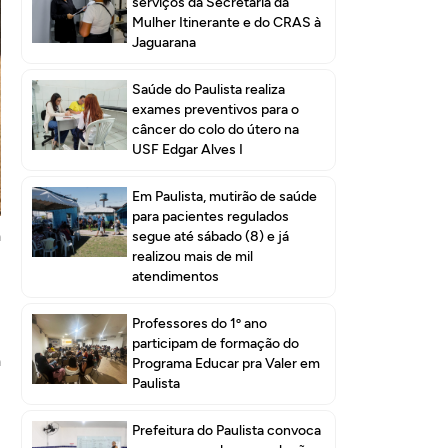
serviços da Secretaria da
Mulher Itinerante e do CRAS à
Jaguarana
Saúde do Paulista realiza
exames preventivos para o
câncer do colo do útero na
USF Edgar Alves I
e
Em Paulista, mutirão de saúde
o
para pacientes regulados
á
segue até sábado (8) e já
realizou mais de mil
atendimentos
Professores do 1º ano
i
participam de formação do
a
Programa Educar pra Valer em
Paulista
u
Prefeitura do Paulista convoca