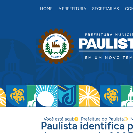
conteúdo
HOME
A PREFEITURA
SECRETARIAS
CON
Você está aqui:
Prefeitura do Paulista
N
Paulista identifica 