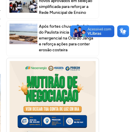
novos aprovados em seleção
simplificada para reforçar a
r
Rede Municipal de Ensino
a
a
Após fortes chuvas, Prefeitura
do Paulista inicia obra
emergencial na Orla do Janga
e reforça ações para conter
erosão costeira