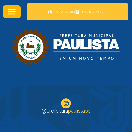
conteúdo
MAPA DO SITE
TRANSPARÊNCIA
@prefeitura
paulistape