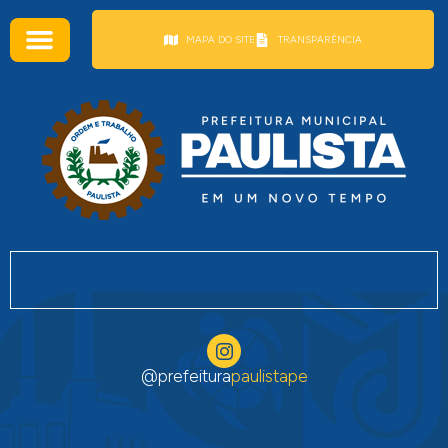
conteúdo
MAPA DO SITE
TRANSPARÊNCIA
@prefeitura
paulistape