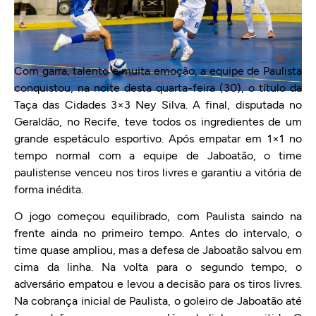
Com garra, talento e muita emoção, a equipe de Paulista
conquistou, na noite desta quarta-feira (30), o título da
Taça das Cidades 3×3 Ney Silva. A final, disputada no
Geraldão, no Recife, teve todos os ingredientes de um
grande espetáculo esportivo. Após empatar em 1×1 no
tempo normal com a equipe de Jaboatão, o time
paulistense venceu nos tiros livres e garantiu a vitória de
forma inédita.
O jogo começou equilibrado, com Paulista saindo na
frente ainda no primeiro tempo. Antes do intervalo, o
time quase ampliou, mas a defesa de Jaboatão salvou em
cima da linha. Na volta para o segundo tempo, o
adversário empatou e levou a decisão para os tiros livres.
Na cobrança inicial de Paulista, o goleiro de Jaboatão até