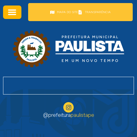
conteúdo
MAPA DO SITE
TRANSPARÊNCIA
@prefeitura
paulistape