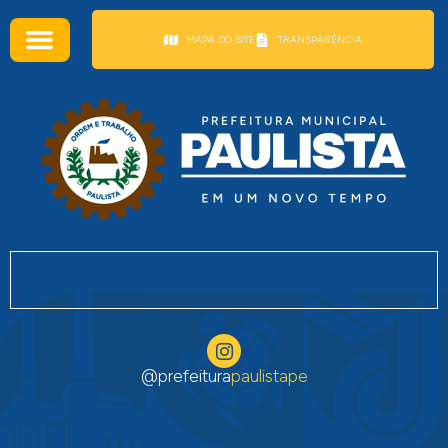
conteúdo
MAPA DO SITE
TRANSPARÊNCIA
@prefeitura
paulistape