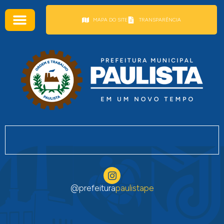
conteúdo
MAPA DO SITE
TRANSPARÊNCIA
@prefeitura
paulistape